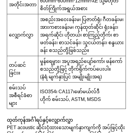
600mm*600mm*12mmï¼Œ သို့မဟုတ်
အတိုင်းအတာ
စိတ်ကြိုက်အရွယ်အစား
အစည်းအဝေးခန်းမ၊ ပြဇာတ်ရုံ၊ ဂီတခန်းမ၊
အားကစားခန်းမ၊ ကုန်ထုတ်ဆိုင်၊ ရုံးခန်း၊
လျှောက်လွှာ
အရက်ဆိုင်၊ ဟိုတယ်၊ စာကြည့်တိုက်၊ စာ
ဖတ်ခန်း၊ စာသင်ခန်း၊ သူငယ်တန်း၊ စန္ဒယား
ခန်း စသည်တို့ဖြစ်သည်။
မှုန်ရေမွှား၊ အပူအရည်ပျော်ကော်၊ ဖန်ကော်
တပ်ဆင်
စသည်တို့ဖြင့် တိုက်ရိုက်ကပ်ပေးပါ။
ခြင်း။
(နံရံ မျက်နှာပြင် အမျိုးမျိုးအရ)
စမ်းသပ်
ISO354၊ CA117၊
ဖော်မယ်လ်ဒီ
အစီရင်ခံစာ
ဟိုက်
စမ်းသပ်
, ASTM, MSDS
များ
ထုတ်ကုန်အင်္ဂါရပ်နှင့်လျှောက်လွှာ
PET acoustic ဆိုင်းငံ့ထားသောမျက်နှာကျက်ကို အပ်ဖြင့်ထိုး