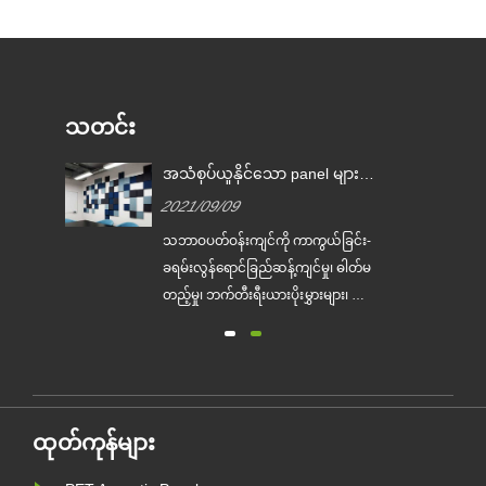
သတင်း
အသံစုပ်ယူနိုင်သော panel များ၏
အားသာချက်ဆယ်ခု။
2021/09/09
သဘာဝပတ်ဝန်းကျင်ကို ကာကွယ်ခြင်း-
ြင့်
ခရမ်းလွန်ရောင်ခြည်ဆန့်ကျင်မှု၊ ဓါတ်မ
်။
တည့်မှု၊ ဘက်တီးရီးယားပိုးမွှားများ၊ ဖော်
း
မယ်လ်ဒီဟိုက်၊ အမိုးနီးယား၊ benzene
ြီး
နှင့် အခြား...
အက်
ထုတ်ကုန်များ
....