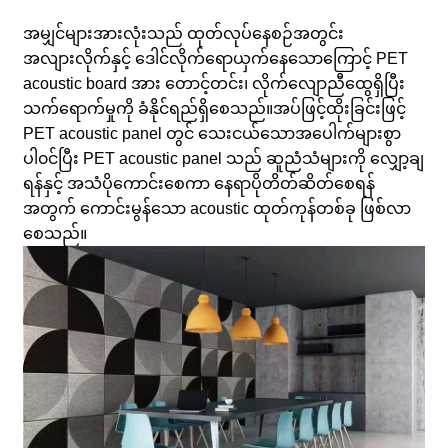
အမျှင်များအားလုံးသည် ထုတ်လုပ်နေစဉ်အတွင်း
အလျားလိုက်နှင့် ဒေါင်လိုက်ရောယှက်နေသောကြောင့် PET
acoustic board အား တောင့်တင်း၊ လိုက်လျောညီထွေရှိပြီး
သက်ရောက်မှုကို ခံနိုင်ရည်ရှိစေသည်။
အပ်ဖြင့်ထိုးခြင်းဖြင့်
PET acoustic panel တွင် သေးငယ်သောအပေါက်များစွာ
ပါ၀င်ပြီး PET acoustic panel သည် ဆူညံသံများကို လျှော့ချ
ရန်နှင့် အသံပိုကောင်းစေကာ နေရာပိုတိတ်ဆိတ်စေရန်
အတွက် ကောင်းမွန်သော acoustic ထုတ်ကုန်တစ်ခု ဖြစ်လာ
စေသည်။