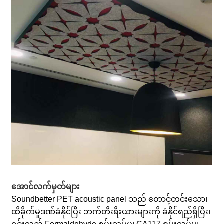
အောင်လက်မှတ်များ
Soundbetter PET acoustic panel သည် တောင့်တင်းသော၊
ထိခိုက်မှုဒဏ်ခံနိုင်ပြီး ဘက်တီးရီးယားများကို ခံနိုင်ရည်ရှိပြီး၊