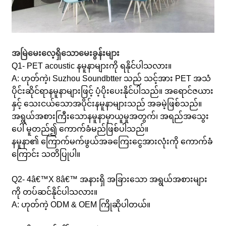
အမြဲမေးလေ့ရှိသောမေးခွန်းများ
Q1- PET acoustic နမူနာများကို ရနိုင်ပါသလား။
A: ဟုတ်ကဲ့၊ Suzhou Soundbtter သည် သင့်အား PET အသံ
ပိုင်းဆိုင်ရာနမူနာများဖြင့် ပံ့ပိုးပေးနိုင်ပါသည်။ အရောင်ဇယား
နှင့် သေးငယ်သောအပိုင်းနမူနာများသည် အခမဲ့ဖြစ်သည်။
အရွယ်အစားကြီးသောနမူနာမှာယူမှုအတွက်၊ အရည်အသွေး
ပေါ် မူတည်၍ ကောက်ခံမည်ဖြစ်ပါသည်။
နမူနာ၏ ကြောက်မက်ဖွယ်အခကြေးငွေအားလုံးကို ကောက်ခံ
ကြောင်း သတိပြုပါ။
Q2- 4â€™X 8â€™ အနားရှိ အခြားသော အရွယ်အစားများ
ကို တပ်ဆင်နိုင်ပါသလား။
A: ဟုတ်ကဲ့ ODM & OEM ကြိုဆိုပါတယ်။