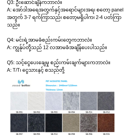
Q3: ဦးဆောင်ချိန်ကဘာလဲ။
A: အော်ဒါအရေအတွက်နှင့်အရောင်များအရ၊ စတော့ panel
အတွက် 3-7 ရက်ကြာသည်၊ စတော့မရှိပါက၊ 2-4 ပတ်ကြာ
သည်။
Q4: မင်းရဲ့အာမခံစည်းကမ်းတွေကဘာလဲ။
A: ကျွန်ုပ်တို့သည် 12 လအာမခံအချိန်ပေးပါသည်။
Q5: သင့်ငွေပေးချေမှု စည်းကမ်းချက်များကဘာလဲ။
A: T/T၊ ငွေသားနှင့် စသည်တို့