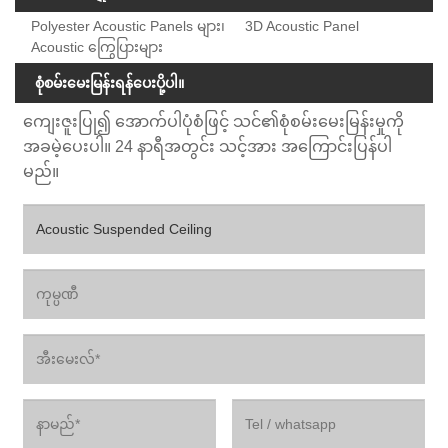
Polyester Acoustic Panels များ၊
3D Acoustic Panel
Acoustic ကြွေပြားများ
စုံစမ်းမေးမြန်းရန်ပေးပို့ပါ။
ကျေးဇူးပြု၍ အောက်ပါပုံစံဖြင့် သင်၏စုံစမ်းမေးမြန်းမှုကို
အခမဲ့ပေးပါ။ 24 နာရီအတွင်း သင့်အား အကြောင်းပြန်ပါ
မည်။