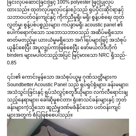
ခြင်းလုပ်ဆောင်ခြင်းဖြင့် 100% polyester ဖြင့်ပြုလုပ်
ထားသည်။ ထုတ်လုပ်မှုလုပ်ငန်းစဉ်သည် ရုပ်ပိုင်းဆိုင်ရာနှင့်
သဘာဝပတ်ဝန်းကျင်နှင့် ကိုက်ညီမှုရှိ၊ မရှိ၊ စွန့်ပစ်ရေ၊ ထုတ်
လွှတ်မှု၊ စွန့်ပစ်ပစ္စည်းများ၊ ကပ်ခွာမရှိ၊ acoustic panel ၏
ပေါက်ရောက်သော သဘောသဘာဝသည် အဆိပ်မရှိသော၊
ဓာတ်မတည့်မှု၊ ယားယံမှုမရှိသော အင်္ဂါရပ်များဖြင့် အသံစုပ်
ယူနိုင်စေပြီး အပူလျှပ်ကာဖြစ်စေပြီး ဖော်မယ်လ်ဒီဟိုက်
binders များမပါဝင်သည့်အပြင် မြင့်မားသော NRC ရှိသည်-
0.85
၎င်း၏ ကောင်းမွန်သော အသံစုပ်ယူမှု ဂုဏ်သတ္တိများက
Soundbetter Acoustic Panel သည် ရုပ်ရှင်ရုံများ၊ ခန်းမများ၊
အသံသွင်းခြင်းနှင့် ရုပ်သံလွှင့်စတူဒီယိုများ၊ လက်လီရောင်းချ
သည့်နေရာများ၊ ခေါ်ဆိုမှုစင်တာ၊ ရုံးစာသင်ခန်းများနှင့် ဘုတ်
ခန်းများကဲ့သို့သော ဆူညံမှုဒဏ်မခံနိုင်သော ပတ်ဝန်းကျင်
များအတွက် စံပြဖြစ်စေပါသည်။