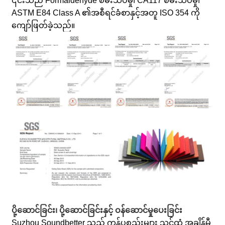
၎င်းသည် Formaldehyde စမ်းသပ်မှု၊ CA117 စမ်းသပ်မှု၊
ASTM E84 Class A ၏အစီရင်ခံစာနှင့်အတူ ISO 354 ကို
ကျော်ဖြတ်ခဲ့သည်။
ပို့ဆောင်ခြင်း၊ ပို့ဆောင်ခြင်းနှင့် ဝန်ဆောင်မှုပေးခြင်း
Suzhou Soundbetter သည် ကုန်ပစ္စည်းများ သင့်ထံ အချိန်မီ