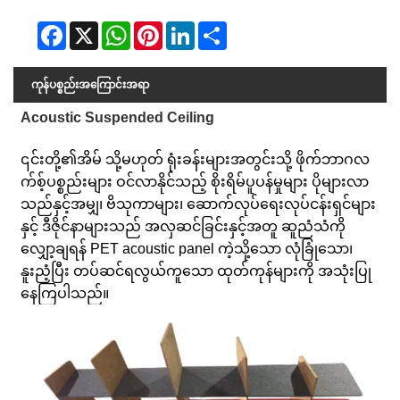
Facebook
X
WhatsApp
Pinterest
LinkedIn
Share
ကုန်ပစ္စည်းအကြောင်းအရာ
Acoustic Suspended Ceiling
၎င်းတို့၏အိမ် သို့မဟုတ် ရုံးခန်းများအတွင်းသို့ ဖိုက်ဘာဂလ
က်စ့်ပစ္စည်းများ ဝင်လာနိုင်သည့် စိုးရိမ်ပူပန်မှုများ ပိုများလာ
သည်နှင့်အမျှ၊ ဗိသုကာများ၊ ဆောက်လုပ်ရေးလုပ်ငန်းရှင်များ
နှင့် ဒီဇိုင်နာများသည် အလှဆင်ခြင်းနှင့်အတူ ဆူညံသံကို
လျှော့ချရန် PET acoustic panel ကဲ့သို့သော လုံခြုံသော၊
နူးညံ့ပြီး တပ်ဆင်ရလွယ်ကူသော ထုတ်ကုန်များကို အသုံးပြု
နေကြပါသည်။