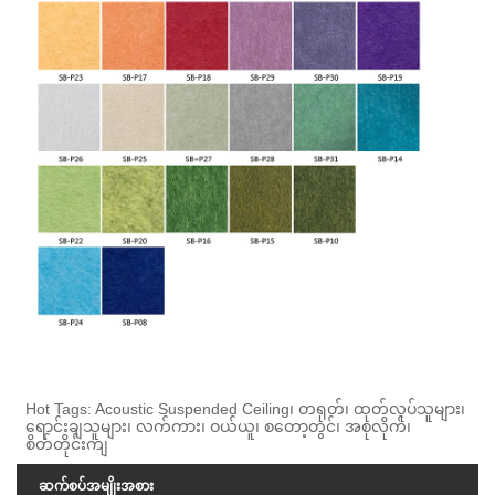
Hot Tags: Acoustic Suspended Ceiling၊ တရုတ်၊ ထုတ်လုပ်သူများ၊
ရောင်းချသူများ၊ လက်ကား၊ ဝယ်ယူ၊ စတော့တွင်၊ အစုလိုက်၊
စိတ်တိုင်းကျ
ဆက်စပ်အမျိုးအစား