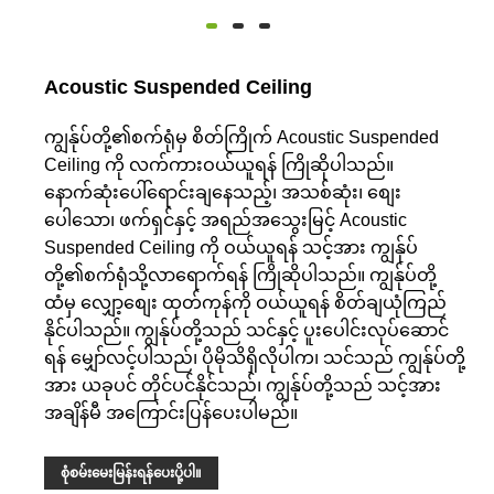
Acoustic Suspended Ceiling
ကျွန်ုပ်တို့၏စက်ရုံမှ စိတ်ကြိုက် Acoustic Suspended
Ceiling ကို လက်ကားဝယ်ယူရန် ကြိုဆိုပါသည်။
နောက်ဆုံးပေါ်ရောင်းချနေသည့်၊ အသစ်ဆုံး၊ စျေး
ပေါသော၊ ဖက်ရှင်နှင့် အရည်အသွေးမြင့် Acoustic
Suspended Ceiling ကို ဝယ်ယူရန် သင့်အား ကျွန်ုပ်
တို့၏စက်ရုံသို့လာရောက်ရန် ကြိုဆိုပါသည်။ ကျွန်ုပ်တို့
ထံမှ လျှော့စျေး ထုတ်ကုန်ကို ဝယ်ယူရန် စိတ်ချယုံကြည်
နိုင်ပါသည်။ ကျွန်ုပ်တို့သည် သင်နှင့် ပူးပေါင်းလုပ်ဆောင်
ရန် မျှော်လင့်ပါသည်၊ ပိုမိုသိရှိလိုပါက၊ သင်သည် ကျွန်ုပ်တို့
အား ယခုပင် တိုင်ပင်နိုင်သည်၊ ကျွန်ုပ်တို့သည် သင့်အား
အချိန်မီ အကြောင်းပြန်ပေးပါမည်။
စုံစမ်းမေးမြန်းရန်ပေးပို့ပါ။