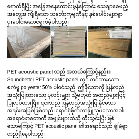
ရောက်ရှိပြီး အခြေအနေကောင်းမွန်ကြောင်း သေချာစေမည့်
အတွေ့အကြုံရှိသော သင်္ဘောကုမ္ပဏီနှင့် နှစ်ပေါင်းများစွာ
ပူးပေါင်းဆောင်ရွက်ခဲ့ပါသည်။
PET acoustic panel သည် အဘယ်ကြောင့်နည်း။
Soundbetter PET acoustic panel တွင် တင်ထားသော
စက်မှု polyester 50% ပါ၀င်သည်၊ ဤဖိုင်ဘာကို ပြန်လည်
အသုံးပြုထားသော ပုလင်းများ သို့မဟုတ် အထည်များဖြင့်
ပြုလုပ်ထားပြီး၊ ၎င်းသည် ပြန်လည်အသုံးပြုနိုင်သော
အရင်းအမြစ်ဖြစ်သည်။
ရောင်စုံဖိုက်ဘာပြုလုပ်သောအခါ၊
အရောင်မာစတာကို အမျှင်များထဲသို့ ထိုးသွင်းပြီးဖြစ်
သောကြောင့် PET acoustic panel ၏အရောင်သည် စွဲမြဲစွာ
တည်ရှိနေပါသည်။