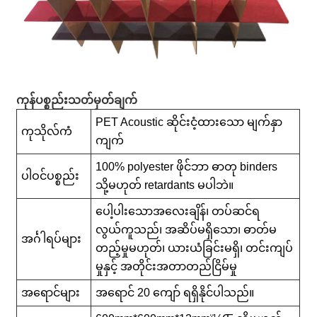
ကုန်ပစ္စည်းသတ်မှတ်ချက်
PET Acoustic ဆိုင်းငံ့ထားသော မျက်နှာ
ကုသိုလ်ကံ
ကျက်
100% polyester ဖိုင်ဘာ ဓာတု binders
ပါဝင်ပစ္စည်း
သို့မဟုတ် retardants မပါဘဲ။
ပေါ့ပါးသောအလေးချိန်၊ တပ်ဆင်ရ
လွယ်ကူသည်၊ အဆိပ်မရှိသော၊ ဓာတ်မ
အင်္ဂါရပ်များ
တည့်မှုမဟုတ်၊ ယားယံခြင်းမရှိ၊ တင်းကျပ်
မှုနှင့် အတိုင်းအတာတည်ငြိမ်မှု
အရောင်များ
အရောင် 20 ကျော် ရရှိနိုင်ပါသည်။