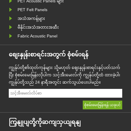
PET Acoustic Panels များ
PET Felt Panels
အသံအကန့်များ
ဗီနိုင်းအသံအတားအဆီး
Fabric Acoustic Panel
စျေးနှုန်းစာရင်းအတွက် စုံစမ်းရန်
ကျွန်ုပ်တို့၏ထုတ်ကုန်များ သို့မဟုတ် ဈေးနှုန်းစာရင်းနှင့်ပတ်သက်
ပြီး စုံစမ်းမေးမြန်းလိုပါက သင့်အီးမေးလ်ကို ကျွန်ုပ်တို့ထံ ထားခဲ့ပါ၊
ကျွန်ုပ်တို့သည် 24 နာရီအတွင်း ဆက်သွယ်ပေးပါမည်။
ကြှနျုပျတို့ကိုဆကျသှယျရနျ