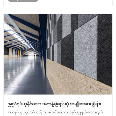
အသံစုပ်ယူနိုင်သော အကန့်ဖွဲ့စည်းပုံ အမျိုးအစားခွဲခြား
ခြင်း။
အသံစုပ်ယူသည့်သပ်သည် အားကောင်းသောအသံစုပ်ယူမှုနယ်ပယ်အတွက်