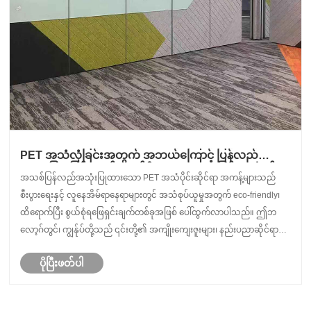
PET အသံလုံခြင်းအတွက် အဘယ်ကြောင့် ပြန်လည်
အသုံးပြုရခြင်းသည် ခေတ်မီသော အသံလုံခြင်းအတွက်
အသစ်ပြန်လည်အသုံးပြုထားသော PET အသံပိုင်းဆိုင်ရာ အကန့်များသည်
အကောင်းဆုံးရွေးချယ်မှုဖြစ်သည်။
စီးပွားရေးနှင့် လူနေအိမ်ရာနေရာများတွင် အသံစုပ်ယူမှုအတွက် eco-friendly၊
ထိရောက်ပြီး စွယ်စုံရဖြေရှင်းချက်တစ်ခုအဖြစ် ပေါ်ထွက်လာပါသည်။ ဤဘ
လော့ဂ်တွင်၊ ကျွန်ုပ်တို့သည် ၎င်းတို့၏ အကျိုးကျေးဇူးများ၊ နည်းပညာဆိုင်ရာ
သတ်မှတ်ချက်များ၊ တပ်ဆင်မှုနည်းလမ်းမ......
ပိုပြီးဖတ်ပါ