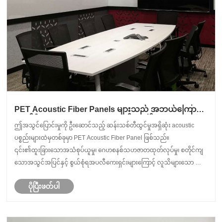
PET Acoustic Fiber Panels များသည် အဘယ်ကြောင့်
ခေတ်မီ Acoustic Design အတွက် စမတ်အကျဆုံး
ဤအသွင်ပြောင်းမှုကို ဦးဆောင်သည့် ဆန်းသစ်တီထွင်မှုအရှိဆုံး acoustic
ဖြေရှင်းချက်ဖြစ်လာသနည်း။
ပစ္စည်းများထဲမှတစ်ခုမှာ PET Acoustic Fiber Panel ဖြစ်သည်။
၎င်း၏ထူးခြားသောအသံစုပ်ယူမှု၊ ဂေဟစနစ်သဟဇာတထုတ်လုပ်မှု၊ စတိုင်ကျ
သောအသွင်အပြင်နှင့် စွယ်စုံရအပလီကေးရှင်းများကြောင့် လူသိများသော ဤ
ခေတ်မီ အသံပိုင်းဆိုင်ရာအကန့်သည် ကမ္ဘာတစ်ဝှမ်းမှ နှ......
ပိုပြီးဖတ်ပါ