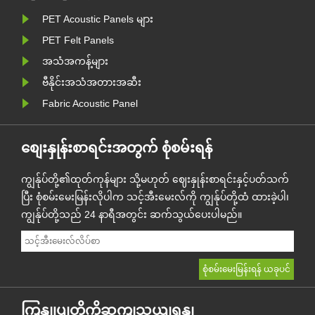
PET Acoustic Panels များ
....
PET Felt Panels
အသံအကန့်များ
ဗီနိုင်းအသံအတားအဆီး
Fabric Acoustic Panel
စျေးနှုန်းစာရင်းအတွက် စုံစမ်းရန်
ကျွန်ုပ်တို့၏ထုတ်ကုန်များ သို့မဟုတ် ဈေးနှုန်းစာရင်းနှင့်ပတ်သက်
ပြီး စုံစမ်းမေးမြန်းလိုပါက သင့်အီးမေးလ်ကို ကျွန်ုပ်တို့ထံ ထားခဲ့ပါ၊
ကျွန်ုပ်တို့သည် 24 နာရီအတွင်း ဆက်သွယ်ပေးပါမည်။
ကြှနျုပျတို့ကိုဆကျသှယျရနျ