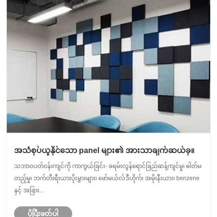
အသံစုပ်ယူနိုင်သော panel များ၏ အားသာချက်ဆယ်ခု။
သဘာဝပတ်ဝန်းကျင်ကို ကာကွယ်ခြင်း- ခရမ်းလွန်ရောင်ခြည်ဆန့်ကျင်မှု၊ ဓါတ်မ
တည့်မှု၊ ဘက်တီးရီးယားပိုးမွှားများ၊ ဖော်မယ်လ်ဒီဟိုက်၊ အမိုးနီးယား၊ benzene
နှင့် အခြား...
ပိုပြီးဖတ်ပါ