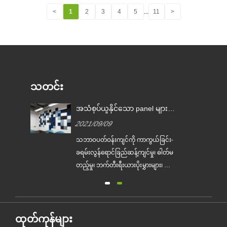
<
1
2
3
4
5
...
11
>
သတင်း
အသံစုပ်ယူနိုင်သော panel များ၏
အားသာချက်ဆယ်ခု။
2021/09/09
သဘာဝပတ်ဝန်းကျင်ကို ကာကွယ်ခြင်း-
ြင့်
ခရမ်းလွန်ရောင်ခြည်ဆန့်ကျင်မှု၊ ဓါတ်မ
်။
တည့်မှု၊ ဘက်တီးရီးယားပိုးမွှားများ၊ ဖော်
း
မယ်လ်ဒီဟိုက်၊ အမိုးနီးယား၊ benzene
ြီး
နှင့် အခြား...
အက်
ထုတ်ကုန်များ