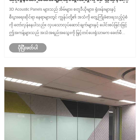
ဆိုင်ရာ အကန့်များသည် သင့်နေရာကို မည်သို့ပြောင်းလဲနိုင်
3D Acoustic Panels များသည် အိမ်များ၊ စတူဒီယိုများ၊ ရုံးခန်းများနှင့်
မည်နည်း။
စီးပွားရေးဆိုင်ရာ နေရာများတွင် ကျွန်ုပ်တို့၏ အသံကို တွေ့ကြုံခံစားရသည့်ပုံစံ
ကို တော်လှန်နေပါသည်။ လှပသောလုပ်ဆောင်ချက်များနှင့် ပေါင်းစပ်ခြင်းဖြင့်
ဤအကန့်များသည် အသံအရည်အသွေးကို မြှင့်တင်ပေးရုံသာမက ခေတ်မီ
အတွင်းခန်းဒီဇိုင်းကိုလည်း အထော......
ပိုပြီးဖတ်ပါ