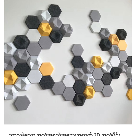
သာလွန်သော အသံအရည်အသွေးအတွက် 3D အသံပိုင်း