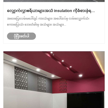
လျှောက်လွှာဧရိယာများအသံ insulation ကိုခံစားခဲ့ရ
သည်။
အဝေးပြေးလမ်းမပေါ်တွင် ကားသံများ၊ အပေါ်ထပ်မှ လမ်းလျှောက်သံ၊
စကားပြောသံ၊ ဘေးတံခါးမှ အသံများ၊ အသံများ...
ပိုပြီးဖတ်ပါ