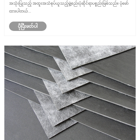
အသုံးပြုသည့် အထူးအသံစုပ်ယူသည့်ဖွဲ့စည်းပုံဆိုင်ရာပစ္စည်းဖြစ်သည်။ ပုံဖော်
ထားပါတယ်...
ပိုပြီးဖတ်ပါ