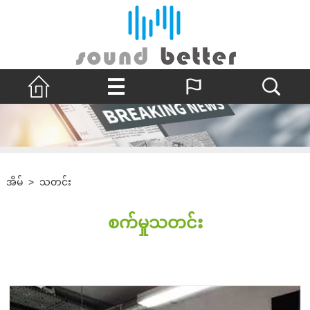
အိမ်
>
သတင်း
စက်မှုသတင်း