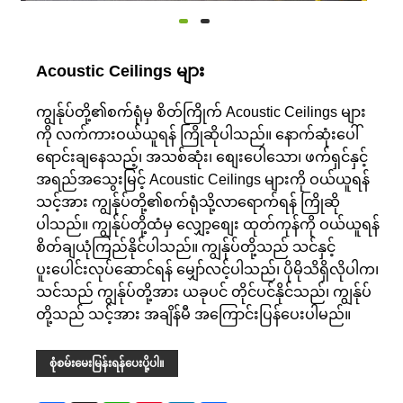
Acoustic Ceilings များ
ကျွန်ုပ်တို့၏စက်ရုံမှ စိတ်ကြိုက် Acoustic Ceilings များ
ကို လက်ကားဝယ်ယူရန် ကြိုဆိုပါသည်။ နောက်ဆုံးပေါ်
ရောင်းချနေသည့်၊ အသစ်ဆုံး၊ စျေးပေါသော၊ ဖက်ရှင်နှင့်
အရည်အသွေးမြင့် Acoustic Ceilings များကို ဝယ်ယူရန်
သင့်အား ကျွန်ုပ်တို့၏စက်ရုံသို့လာရောက်ရန် ကြိုဆို
ပါသည်။ ကျွန်ုပ်တို့ထံမှ လျှော့စျေး ထုတ်ကုန်ကို ဝယ်ယူရန်
စိတ်ချယုံကြည်နိုင်ပါသည်။ ကျွန်ုပ်တို့သည် သင်နှင့်
ပူးပေါင်းလုပ်ဆောင်ရန် မျှော်လင့်ပါသည်၊ ပိုမိုသိရှိလိုပါက၊
သင်သည် ကျွန်ုပ်တို့အား ယခုပင် တိုင်ပင်နိုင်သည်၊ ကျွန်ုပ်
တို့သည် သင့်အား အချိန်မီ အကြောင်းပြန်ပေးပါမည်။
စုံစမ်းမေးမြန်းရန်ပေးပို့ပါ။