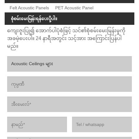
Felt Acoustic Panels
PET Acoustic Panel
စုံစမ်းမေးမြန်းရန်ပေးပို့ပါ။
ကျေးဇူးပြု၍ အောက်ပါပုံစံဖြင့် သင်၏စုံစမ်းမေးမြန်းမှုကို
အခမဲ့ပေးပါ။ 24 နာရီအတွင်း သင့်အား အကြောင်းပြန်ပါ
မည်။