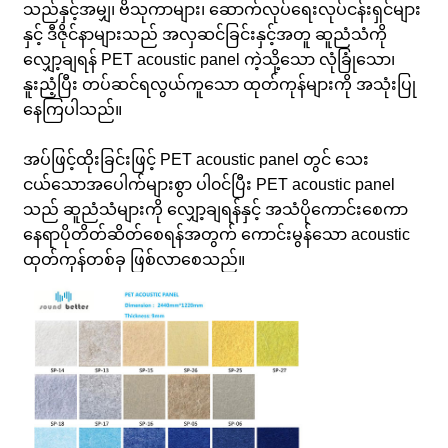
သည်နှင့်အမျှ၊ ဗိသုကာများ၊ ဆောက်လုပ်ရေးလုပ်ငန်းရှင်များ
နှင့် ဒီဇိုင်နာများသည် အလှဆင်ခြင်းနှင့်အတူ ဆူညံသံကို
လျှော့ချရန် PET acoustic panel ကဲ့သို့သော လုံခြုံသော၊
နူးညံ့ပြီး တပ်ဆင်ရလွယ်ကူသော ထုတ်ကုန်များကို အသုံးပြု
နေကြပါသည်။
အပ်ဖြင့်ထိုးခြင်းဖြင့် PET acoustic panel တွင် သေး
ငယ်သောအပေါက်များစွာ ပါ၀င်ပြီး PET acoustic panel
သည် ဆူညံသံများကို လျှော့ချရန်နှင့် အသံပိုကောင်းစေကာ
နေရာပိုတိတ်ဆိတ်စေရန်အတွက် ကောင်းမွန်သော acoustic
ထုတ်ကုန်တစ်ခု ဖြစ်လာစေသည်။