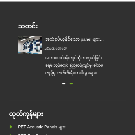
သတင်း
အသံစုပ်ယူနိုင်သော panel များ၏
အားသာချက်ဆယ်ခု။
2021/09/09
သဘာဝပတ်ဝန်းကျင်ကို ကာကွယ်ခြင်း-
ြင့်
ခရမ်းလွန်ရောင်ခြည်ဆန့်ကျင်မှု၊ ဓါတ်မ
်။
တည့်မှု၊ ဘက်တီးရီးယားပိုးမွှားများ၊ ဖော်
း
မယ်လ်ဒီဟိုက်၊ အမိုးနီးယား၊ benzene
ြီး
နှင့် အခြား...
အက်
ထုတ်ကုန်များ
....
PET Acoustic Panels များ