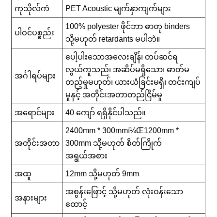
ကုသိုလ်ကံ
PET Acoustic မျက်နှာကျက်များ
100% polyester ဖိုင်ဘာ ဓာတု binders
ပါဝင်ပစ္စည်း
သို့မဟုတ် retardants မပါဘဲ။
ပေါ့ပါးသောအလေးချိန်၊ တပ်ဆင်ရ
လွယ်ကူသည်၊ အဆိပ်မရှိသော၊ ဓာတ်မ
အင်္ဂါရပ်များ
တည့်မှုမဟုတ်၊ ယားယံခြင်းမရှိ၊ တင်းကျပ်
မှုနှင့် အတိုင်းအတာတည်ငြိမ်မှု
အရောင်များ
40 ကျော် ရရှိနိုင်ပါသည်။
2400mm * 300mmï¼Œ1200mm *
အတိုင်းအတာ
300mm သို့မဟုတ် စိတ်ကြိုက်
အရွယ်အစား
အထူ
12mm သို့မဟုတ် 9mm
အစွန်းဖြောင့် သို့မဟုတ် လုံးဝန်းသော
အနားများ
ထောင့်