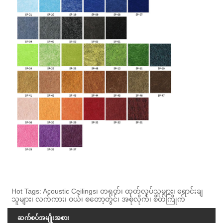
Hot Tags: Acoustic Ceilings၊ တရုတ်၊ ထုတ်လုပ်သူများ၊ ရောင်းချ
သူများ၊ လက်ကား၊ ဝယ်၊ စတော့တွင်၊ အစုလိုက်၊ စိတ်ကြိုက်
ဆက်စပ်အမျိုးအစား