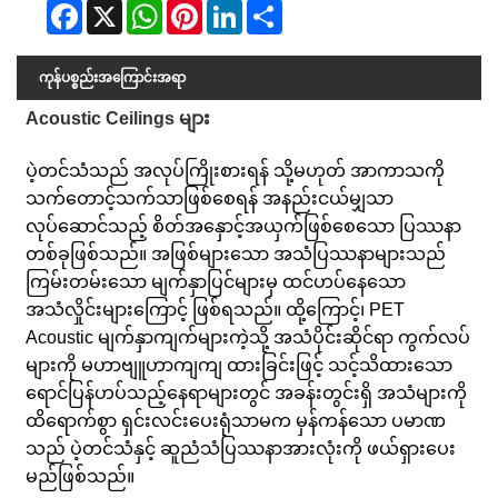
Facebook
X
WhatsApp
Pinterest
LinkedIn
Share
ကုန်ပစ္စည်းအကြောင်းအရာ
Acoustic Ceilings များ
ပဲ့တင်သံသည် အလုပ်ကြိုးစားရန် သို့မဟုတ် အာကာသကို
သက်တောင့်သက်သာဖြစ်စေရန် အနည်းငယ်မျှသာ
လုပ်ဆောင်သည့် စိတ်အနှောင့်အယှက်ဖြစ်စေသော ပြဿနာ
တစ်ခုဖြစ်သည်။ အဖြစ်များသော အသံပြဿနာများသည်
ကြမ်းတမ်းသော မျက်နှာပြင်များမှ ထင်ဟပ်နေသော
အသံလှိုင်းများကြောင့် ဖြစ်ရသည်။ ထို့ကြောင့်၊ PET
Acoustic မျက်နှာကျက်များကဲ့သို့ အသံပိုင်းဆိုင်ရာ ကွက်လပ်
များကို မဟာဗျူဟာကျကျ ထားခြင်းဖြင့် သင့်သိထားသော
ရောင်ပြန်ဟပ်သည့်နေရာများတွင် အခန်းတွင်းရှိ အသံများကို
ထိရောက်စွာ ရှင်းလင်းပေးရုံသာမက မှန်ကန်သော ပမာဏ
သည် ပဲ့တင်သံနှင့် ဆူညံသံပြဿနာအားလုံးကို ဖယ်ရှားပေး
မည်ဖြစ်သည်။