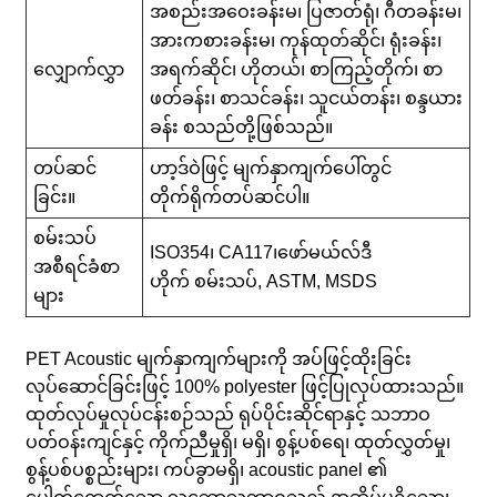
အစည်းအဝေးခန်းမ၊ ပြဇာတ်ရုံ၊ ဂီတခန်းမ၊
အားကစားခန်းမ၊ ကုန်ထုတ်ဆိုင်၊ ရုံးခန်း၊
လျှောက်လွှာ
အရက်ဆိုင်၊ ဟိုတယ်၊ စာကြည့်တိုက်၊ စာ
ဖတ်ခန်း၊ စာသင်ခန်း၊ သူငယ်တန်း၊ စန္ဒယား
ခန်း စသည်တို့ဖြစ်သည်။
တပ်ဆင်
ဟာ့ဒ်ဝဲဖြင့် မျက်နှာကျက်ပေါ်တွင်
ခြင်း။
တိုက်ရိုက်တပ်ဆင်ပါ။
စမ်းသပ်
ISO354၊ CA117၊
ဖော်မယ်လ်ဒီ
အစီရင်ခံစာ
ဟိုက်
စမ်းသပ်
, ASTM, MSDS
များ
PET Acoustic မျက်နှာကျက်များကို အပ်ဖြင့်ထိုးခြင်း
လုပ်ဆောင်ခြင်းဖြင့် 100% polyester ဖြင့်ပြုလုပ်ထားသည်။
ထုတ်လုပ်မှုလုပ်ငန်းစဉ်သည် ရုပ်ပိုင်းဆိုင်ရာနှင့် သဘာဝ
ပတ်ဝန်းကျင်နှင့် ကိုက်ညီမှုရှိ၊ မရှိ၊ စွန့်ပစ်ရေ၊ ထုတ်လွှတ်မှု၊
စွန့်ပစ်ပစ္စည်းများ၊ ကပ်ခွာမရှိ၊ acoustic panel ၏