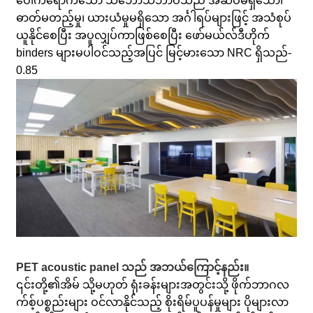
ပေါက်ရောက်သော သဘောသဘာဝသည် အဆိပ်မရှိသော၊
ဓာတ်မတည့်မှု၊ ယားယံမှုမရှိသော အင်္ဂါရပ်များဖြင့် အသံစုပ်
ယူနိုင်စေပြီး အပူလျှပ်ကာဖြစ်စေပြီး ဖော်မယ်လ်ဒီဟိုက်
binders များမပါဝင်သည့်အပြင် မြင့်မားသော NRC ရှိသည်-
0.85
PET acoustic panel သည် အဘယ်ကြောင့်နည်း။
၎င်းတို့၏အိမ် သို့မဟုတ် ရုံးခန်းများအတွင်းသို့ ဖိုက်ဘာဂလ
က်စ့်ပစ္စည်းများ ဝင်လာနိုင်သည့် စိုးရိမ်ပူပန်မှုများ ပိုများလာ