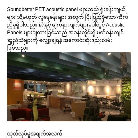
Soundbetter PET acoustic panel များသည် ရုံးခန်းကျယ်
များ သို့မဟုတ် လူနေခန်းများ အတွက် ပြီးပြည့်စုံသော ကိုက်
ညီမှုရှိပါသည်။ နံရံနှင့် မျက်နှာကျက်များပေါ်တွင် Acoustic
Panels များချထားခြင်းသည် အခန်းတိုင်းရှိ ပတ်ဝန်းကျင်
ဆူညံသံများကို လျှော့ချရန် အကောင်းဆုံးနည်းလမ်း
ဖြစ်သည်။
ထုတ်လုပ်မှုအချက်အလက်