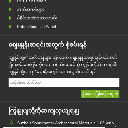
PET Felt Panels
အသံအကန့်များ
ဗီနိုင်းအသံအတားအဆီး
Fabric Acoustic Panel
စျေးနှုန်းစာရင်းအတွက် စုံစမ်းရန်
ကျွန်ုပ်တို့၏ထုတ်ကုန်များ သို့မဟုတ် ဈေးနှုန်းစာရင်းနှင့်ပတ်သက်
ပြီး စုံစမ်းမေးမြန်းလိုပါက သင့်အီးမေးလ်ကို ကျွန်ုပ်တို့ထံ ထားခဲ့ပါ၊
ကျွန်ုပ်တို့သည် 24 နာရီအတွင်း ဆက်သွယ်ပေးပါမည်။
ကြှနျုပျတို့ကိုဆကျသှယျရနျ
Suzhou Soundbetter Architectural Materials၊ 103 Xinlv