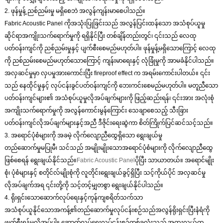
2. ဖုန်မှုန့် ညစ်ညမ်းမှု မရှိစေဘဲ အလွန်ကျန်းမာစေပါသည်။
Fabric Acoustic Panel ကိုအသုံးပြုခြင်းသည် အလွန်ပြင်းထန်သော အသံစုပ်ယူမှု
ဆိုင်ရာအကျိုးသက်ရောက်မှုကို ရရှိနိုင်ပြီး တစ်ချိန်တည်းတွင်၊ ၎င်းသည် လေထု
ပတ်ဝန်းကျင်ကို ညစ်ညမ်းမှုနှင့် ပျက်စီးစေမည်မဟုတ်ပါ။ ဖုန်မှုန့်မရှိသောကြောင့် လေထု
ကို ညစ်ညမ်းစေမည်မဟုတ်သောကြောင့် ကျန်းမာရေးနှင့် လုံခြုံမှုကို အာမခံနိုင်ပါသည်။
အလှဆင်မှုမှာ လှပမှုအားကောင်းပြီး fireproof effect က အရမ်းကောင်းပါတယ်။ ၎င်း
သည် နေထိုင်မှုနှင့် လုပ်ငန်းခွင်ပတ်ဝန်းကျင်ကို ဘေးကင်းစေမည်မဟုတ်ပါ။ မတူညီသော
ပတ်ဝန်းကျင်များ၏ အသံစုပ်ယူမှုလိုအပ်ချက်များကို ဖြည့်ဆည်းရန်၊ ၎င်းအား အလုံးစုံ
အကျိုးသက်ရောက်မှုကို အလွန်ကောင်းမွန်ကြောင်း သေချာစေသည့် သီးခြား
ပတ်ဝန်းကျင်လိုအပ်ချက်များနှင့်အညီ ဒီဇိုင်းရေးဆွဲကာ စိတ်ကြိုက်ပြင်ဆင်သင့်သည်။
3. အရောင်ပုံစံများကို အခမဲ့ လိုက်လျောညီထွေရှိသော ရွေးချယ်မှု
တည်ဆောက်မှုမပြုမီ၊ သင်သည် အမျိုးမျိုးသောအရောင်ပုံစံများကို လိုက်လျောညီထွေ
ဖြစ်စေရန် ရွေးချယ်နိုင်သည်။
Fabric Acoustic Panel
ပိုပြီး သာယာတယ်။ အရောင်မျိုး
စုံ၊ ပုံစံများနှင့် စတိုင်လ်မျိုးစုံကို လူတိုင်းရွေးချယ်ခွင့်ရှိပြီး သင့်ကိုယ်ပိုင် အလှဆင်မှု
လိုအပ်ချက်အရ ၎င်းတို့ကို သင့်တင့်မျှတစွာ ရွေးချယ်နိုင်ပါသည်။
4. ရိုးရှင်းသောဆောက်လုပ်ရေးနှင့်ကုန်ကျစရိတ်သက်သာ
အသံစုပ်ယူနိုင်သောအကန့်၏တည်ဆောက်မှုလုပ်ငန်းစဉ်သည်အလွန်ရိုးရှင်းပြီးနံရံကို
ဖျက်စီးရန်မလိုအပ်ပါ။ ဆောက်လုပ်ရေးလုပ်ငန်းစဉ်တစ်ခုလုံးသည် အထူးလွယ်ကူ