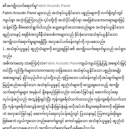
၏အကျိုးသက်ရောက်မှု
Fabric Acoustic Panel
Fabric Acoustic Panel များသည် အသံစုပ်ယူနိုင်သော ပစ္စည်းများကို လက်ရှိတွင်တွင်
ကျယ်စွာ အသုံးပြုကြသည်။ ၎င်းတို့ကို အသံပိုင်းဆိုင်ရာ အခြေခံသဘောတရားများဖြင့်
သန့်စင်ပြီး စီမံဆောင်ရွက်ပါသည်။ ပျော့ပျောင်းသောအထည်များ၊ အသံစုပ်ယူနိုင်သော
ချည်သားနှင့် ရေစိုခံအလူမီနီယံစတစ်ကာများသည် ခိုင်ခံ့သောအသံစုပ်ယူနိုင်သော
အကျိုးသက်ရောက်မှုများရရှိပြီး အလှဆင်ပတ်ဝန်းကျင်ကို လှပစေသည်။
1. အသံစုပ်ယူမှုနှင့် ဆူညံသံများကို လျှော့ချခြင်း၏ အကျိုးသက်ရောက်မှုသည် ထင်ရှား
သည်။
အဓိကကတော့ ဘာကြောင့်လဲ။
Fabric Acoustic Panel
ကျယ်ကျယ်ပြန့်ပြန့် အရောင်းမြှင့်
တင်ပြီး လူကြိုက်များလာတာကတော့ တခြားသော အသံစုပ်ယူနိုင်သော ပစ္စည်းအမျိုး
အစားများနှင့် နှိုင်းယှဉ်ပါက ၎င်းတို့သည် ကွဲပြားသော ပတ်ဝန်းကျင်လိုအပ်ချက်များကို
ဖြည့်ဆည်းပေးနိုင်သော အသံစုပ်ယူမှုနှင့် ဆူညံသံများကို လျှော့ချပေးသည့် အကျိုး
သက်ရောက်မှုများ အမှန်ပင် ရှိနေမည်ဖြစ်သည်။ တပ်ဆင်ခြင်းနှင့် ဆောက်လုပ်ရေး
လုပ်ငန်းစဉ်သည် အလွန်ရိုးရှင်းပြီး ကုန်ကျစရိတ်သက်သာသည်။ ကုန်ကျစရိတ်သက်သာ
ပြီး ကုန်ကျစရိတ်အလွန်အကျွံ ရင်းနှီးမြုပ်နှံရန် မလိုအပ်ဘဲ စီးပွားရေးဖိအားကို မဖြစ်စေ
ဘဲ အလှဆင်ခြင်းနှင့် ဆောက်လုပ်ရေးလုပ်ငန်းစဥ်တွင် ပြဿနာနှင့် သြဇာလွှမ်းမိုးမှုမ
ဖြစ်စေဘဲ လွယ်ကူသော တည်ဆောက်မှုတွင် ကောင်းမွန်သော အသံစုပ်ယူမှုနှင့် ဆူညံသံ
များကို လျှော့ချပေးသည့် အကျိုးသက်ရောက်မှုကို ရရှိစေပါသည်။