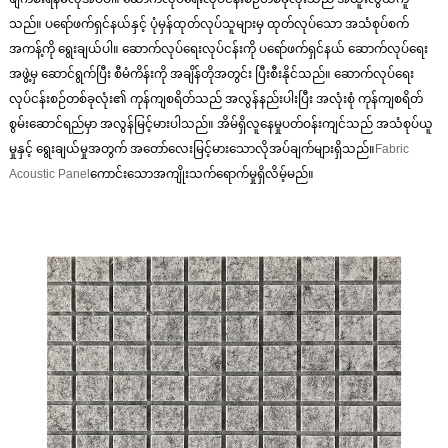
သည်။ ပရော်ဖက်ရှင်နယ်နှင့် ပုံမှန်ထုတ်လုပ်သူများမှ ထုတ်လုပ်သော အသံစုပ်စက်
အကန့်ကို ရွေးချယ်ပါ။ ဆောက်လုပ်ရေးလုပ်ငန်းကို ပရော်ဖက်ရှင်နယ် ဆောက်လုပ်ရေး
အဖွဲ့မှ ဆောင်ရွက်ပြီး စီမံကိန်းကို အချိန်တိုအတွင်း ပြီးစီးနိုင်သည်။ ဆောက်လုပ်ရေး
လုပ်ငန်းစဉ်တစ်ခုလုံး၏ ကုန်ကျစရိတ်သည် အလွန်နည်းပါးပြီး အလုံးစုံ ကုန်ကျစရိတ်
စွမ်းဆောင်ရည်မှာ အလွန်မြင့်မားပါသည်။ အိမ်ရှိလူနေမှုပတ်ဝန်းကျင်သည် အသံစုပ်ယူ
မှုနှင့် ရွေးချယ်မှုအတွက် အတော်လေးမြင့်မားသောလိုအပ်ချက်များရှိသည်။
Fabric
Acoustic Panel
ကောင်းသောအကျိုးသက်ရောက်မှုရှိလိမ့်မည်။