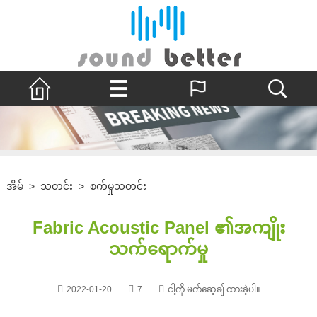
အိမ်
>
သတင်း
>
စက်မှုသတင်း
Fabric Acoustic Panel ၏အကျိုး
သက်ရောက်မှု
2022-01-20
7
ငါ့ကို မက်ဆေ့ချ် ထားခဲ့ပါ။