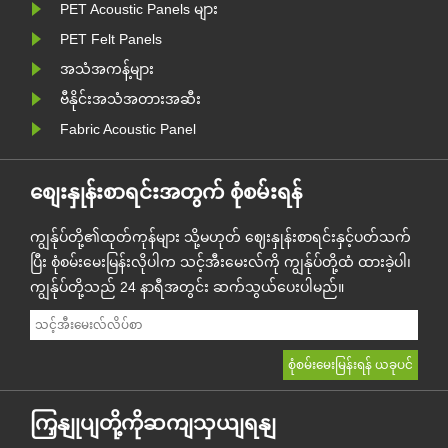
PET Acoustic Panels များ
သဘောသဘာဝသည် အသံစုပ်ယူမှုန......
PET Felt Panels
အသံအကန့်များ
ဗီနိုင်းအသံအတားအဆီး
Fabric Acoustic Panel
စျေးနှုန်းစာရင်းအတွက် စုံစမ်းရန်
ကျွန်ုပ်တို့၏ထုတ်ကုန်များ သို့မဟုတ် ဈေးနှုန်းစာရင်းနှင့်ပတ်သက်
ပြီး စုံစမ်းမေးမြန်းလိုပါက သင့်အီးမေးလ်ကို ကျွန်ုပ်တို့ထံ ထားခဲ့ပါ၊
ကျွန်ုပ်တို့သည် 24 နာရီအတွင်း ဆက်သွယ်ပေးပါမည်။
ကြှနျုပျတို့ကိုဆကျသှယျရနျ