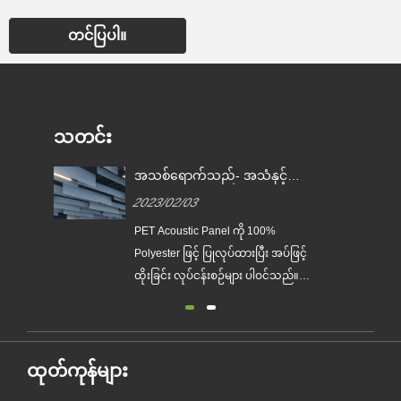
တင်ပြပါ။
သတင်း
အသစ်ရောက်သည်- အသံနှင့်
တိမ်တိုက်များ
2023/02/03
PET Acoustic Panel ကို 100%
Polyester ဖြင့် ပြုလုပ်ထားပြီး အပ်ဖြင့်
ထိုးခြင်း လုပ်ငန်းစဉ်များ ပါဝင်သည်။
ထုတ်လုပ်မှုလုပ်ငန်းစဉ်သည် ရုပ်ပိုင်း
ဆိုင်ရာနှင့် ဂေဟစနစ်သဟဇာတဖြစ်ပြီး
စွန့်ပစ်ရေမရှိ၊ ဓာတ်ငွေ့ထုတ်လွှတ်မှု၊
စွန့်ပစ်ပစ္စည်းများ၊ ကော်ပြန့်မှုမရှိ၊ အက်
ထုတ်ကုန်များ
ဆစ်အပြား၏ စိမ့်ဝင်သော