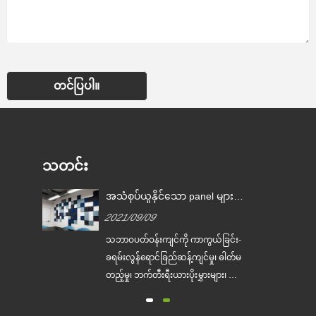
တင်ပြပါ။
သတင်း
အသံစုပ်ယူနိုင်သော panel များ၏
အားသာချက်ဆယ်ခု။
2021/09/09
သဘာဝပတ်ဝန်းကျင်ကို ကာကွယ်ခြင်း-
ြင့်
ခရမ်းလွန်ရောင်ခြည်ဆန့်ကျင်မှု၊ ဓါတ်မ
်။
တည့်မှု၊ ဘက်တီးရီးယားပိုးမွှားများ၊ ဖော်
း
မယ်လ်ဒီဟိုက်၊ အမိုးနီးယား၊ benzene
ြီး
နှင့် အခြား...