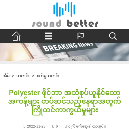
အိမ်
>
သတင်း
>
စက်မှုသတင်း
Polyester ဖိုင်ဘာ အသံစုပ်ယူနိုင်သော
အကန့်များ တပ်ဆင်သည့်နေရာအတွက်
ကြိုတင်ကာကွယ်မှုများ
2022-11-23
6
ငါ့ကို မက်ဆေ့ချ် ထားခဲ့ပါ။