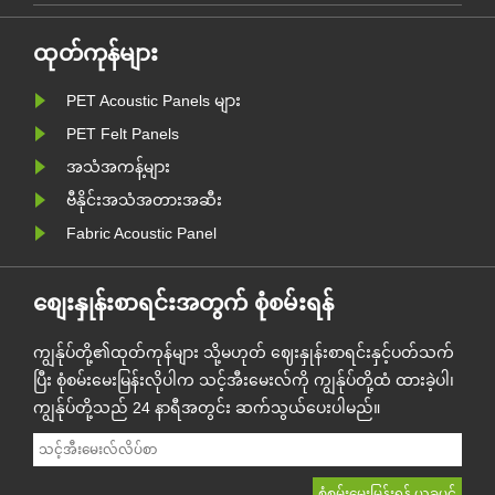
အက်
ထုတ်ကုန်များ
PET Acoustic Panels များ
....
PET Felt Panels
အသံအကန့်များ
ဗီနိုင်းအသံအတားအဆီး
Fabric Acoustic Panel
စျေးနှုန်းစာရင်းအတွက် စုံစမ်းရန်
ကျွန်ုပ်တို့၏ထုတ်ကုန်များ သို့မဟုတ် ဈေးနှုန်းစာရင်းနှင့်ပတ်သက်
ပြီး စုံစမ်းမေးမြန်းလိုပါက သင့်အီးမေးလ်ကို ကျွန်ုပ်တို့ထံ ထားခဲ့ပါ၊
ကျွန်ုပ်တို့သည် 24 နာရီအတွင်း ဆက်သွယ်ပေးပါမည်။