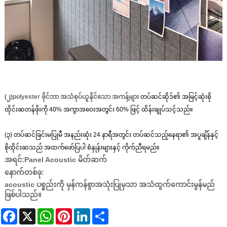
(၂)
polyester ဖိုင်ဘာ အသံစုပ်ယူနိုင်သော အကန့်များ
တပ်ဆင်ဆိုဒ်၏ အမြင့်ဆုံးစို
ထိုင်းဆတန်ဖိုးကို 40% အကွာအဝေးအတွင်း 60% ဖြင့် ထိန်းချုပ်သင့်သည်။
(၃) တပ်ဆင်ခြင်းမပြုမီ အနည်းဆုံး 24 နာရီအတွင်း တပ်ဆင်သည့်နေရာ၏ အပူချိန်နှင့်
စိုထိုင်းဆသည် အထက်ဖော်ပြပါ စံနှုန်းများနှင့် ကိုက်ညီရမည်။
အရင်:
Panel Acoustic မိတ်ဆက်
နောက်တစ်ခု:
acoustic ပစ္စည်းကို မှန်ကန်စွာအသုံးပြုမှသာ အသံထွက်ကောင်းမွန်မည်
ဖြစ်ပါသည်။
Facebook
X
WhatsApp
Pinterest
LinkedIn
Share