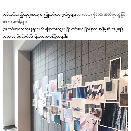
တပ်ဆင်သည့်နေရာအတွက် ကြိုတင်ကာကွယ်မှုများ
polyester ဖိုင်ဘာ အသံစုပ်ယူနိုင်
သော အကန့်များ
(၁) တပ်ဆင်သည့်နေရာသည် ခြောက်သွေ့နေပြီး တပ်ဆင်ပြီးနောက် အနိမ့်ဆုံးအပူချိန်
သည် ၁၀ ဒီဂရီစင်တီဂရိတ်ထက် မနိမ့်စေရပါ။